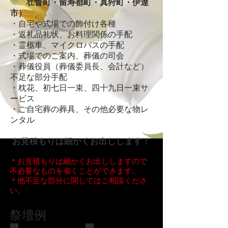
壮瞥町・留寿都町・真狩町・伊達
市）
・自宅や式場での飾付け各種
・返礼品礼状、お料理関係の手配
・霊柩車、マイクロバスの手配
・式場でのご案内、葬儀の司会
・葬儀役員（葬儀委員長、会計など）
不足な部分手配
・枕花、初七日一束、四十九日一束サ
ービス
・ご自宅葬の葬具、その他必要な物レ
ンタル
お見積もりは細かくお出しします！
＊お見積もりは細かくお出ししますので
不必要なものを省くことができます。
＊他不足な部分に関してはご相談くださ
い。
祭壇例