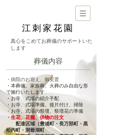
江刺家花園
真心をこめてお葬儀のサポートいた
します
​葬儀内容
・病院のお迎え、御安置
・本葬儀、家族葬、火葬のみ自由な形
で施行いたします
・お寺、式場の紹介手配
・お寺、式場準備、後片付け、掃除
・お寺、式場の祭壇、祭壇花の準備
・生花、花籠、供物の注文
配達区域（豊浦町・長万部町・黒
松内町・洞爺湖町